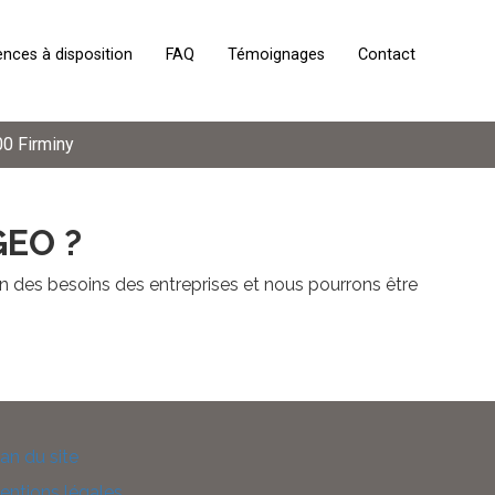
ces à disposition
FAQ
Témoignages
Contact
00 Firminy
EO ?
n des besoins des entreprises et nous pourrons être
lan du site
entions légales