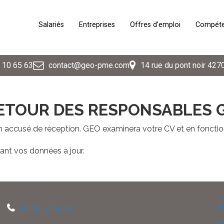
Salariés
Entreprises
Offres d’emploi
Compéten
 10 65 63
contact@geo-pme.com
14 rue du pont noir 427
RETOUR DES RESPONSABLES G
n accusé de réception. GEO examinera votre CV et en fonctio
nt vos données à jour.
P
06 30 10 65 63
M